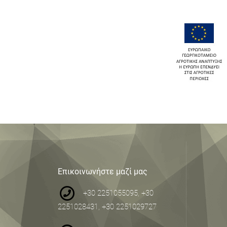
Επικοινωνήστε μαζί μας
+30 2251055095, +30
2251028431, +30 2251029727