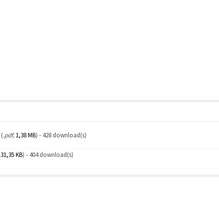
(
.pdf,
1,38 MB
) - 428 download(s)
131,35 KB
) - 404 download(s)