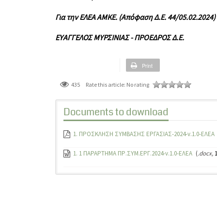
Για την ΕΛΕΑ ΑΜΚΕ. (Απόφαση Δ.Ε. 44/05.02.2024)
ΕΥΑΓΓΕΛΟΣ ΜΥΡΣΙΝΙΑΣ - ΠΡΟΕΔΡΟΣ Δ.Ε.
Print
435
Rate this article:
No rating
Documents to download
1. ΠΡΟΣΚΛΗΣΗ ΣΥΜΒΑΣΗΣ ΕΡΓΑΣΙΑΣ-2024-v.1.0-ΕΛΕΑ
1. 1 ΠΑΡΑΡΤΗΜΑ ΠΡ.ΣΥΜ.ΕΡΓ.2024-v.1.0-ΕΛΕΑ
(
.docx,