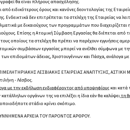
γραφεί θα είναι πλήρους απασχόλησης.
ι από ειδικότερους όρους και κανόνες δεοντολογίας της Εταιρε
. Ενδεικτικά δεν επιτρέπεται τα στελέχη της Εταιρείας να λε
ελματικά με δικαιούχους των προγραμμάτων που διαχειρίζεται η 
αιούχους. Επίσης η Ατομική Σύμβαση Εργασίας θα διέπεται από
τους οποίους τα στελέχη θα πρέπει να παρέχουν εγγυήσεις αμε
ατομικών συμβάσεων εργασίας μπορεί να ανέλθει σύμφωνα με τη
ων επιδομάτων άδειας, Χριστουγέννων και Πάσχα, ανάλογα με 
 ΕΠΙΜΕΛΗΤΗΡΙΑΚΗΣ ΛΕΣΒΙΑΚΗΣ ΕΤΑΙΡΕΙΑΣ ΑΝΑΠΤΥΞΗΣ, ΑΣΤΙΚΗ Μ
τιλήνη - Λέσβος.
ογα με την εκδήλωση ενδιαφέροντος από υποψηφίους
και κατά 
κατάλληλων οργάνων της να επιλέξει η ίδια εάν θα καλύψει
τη θέ
 οποιοδήποτε στάδιο κρίνει σκόπιμο.
ΣΥΝΝΗΜΕΝΑ ΑΡΧΕΙΑ ΤΟΥ ΠΑΡΟΝΤΟΣ ΑΡΘΡΟΥ.