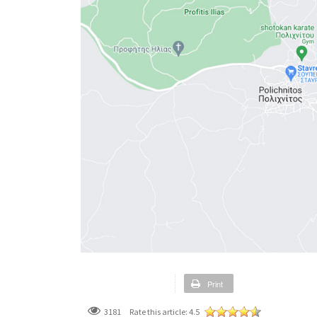
Print
3181
Rate this article:
4.5