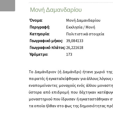
Μονή Δαμανδαρίου
Όνομα:
Μονή Δαμανδαρίου
Περιγραφή:
Εκκλησία / Μονή
Κατηγορία:
Πολιτιστικά στοιχεία
Γεωγραφικό μήκος:
39,084133
Γεωγραφικό πλάτος:
26,221618
Υψόμετρο:
173
Το Δαμάνδριον (ή Δαμάνδρι) ήτανε χωριό της
πειρατές ή εγκαταλείφθηκαν για άλλους λόγους
εναπομείναντες μοναχούς ενός άλλου μοναστηρ
ύστερα από επιδρομή που δέχτηκαν κατέφυγα
μοναστηριού που ίδρυσαν ή εγκαταστάθηκαν στ
τα οποία ήλθαν στο φως της δημοσιότητας πρό