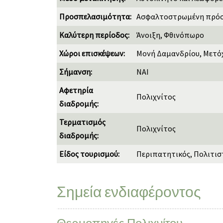
Προσπελασιμότητα:
Ασφαλτοστρωμένη πρόσβ
Καλύτερη περίοδος:
Άνοιξη, Φθινόπωρο
Χώροι επισκέψεων:
Μονή Δαμανδρίου, Μετόχ
Σήμανση:
ΝΑΙ
Αφετηρία
Πολιχνίτος
διαδρομής:
Τερματισμός
Πολιχνίτος
διαδρομής:
Είδος τουρισμού:
Περιπατητικός, Πολιτισ
Σημεία ενδιαφέροντος