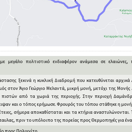
ε μεγάλο πολτιστικό ενδιαφέρον ανάμεσα σε ελαιώνες, πε
στασης ξεκινά η κυκλική Διαδρομή που κατευθύνεται αρχικά 
ός στον Άγιο Γεώργιο Μελαντά, μικρή μονή, μετόχι της Μονής 
 πιστών από τα χωριά της περιοχής. Στην περιοχή Δαμάνδ
ειψαν και ο τόπος ερήμωσε. Φρουρός του τόπου στάθηκε η μονή,
τειες, σήμερα αποκαθίσταται και τα κτήρια αναστυλώνονται. Τ
αυλας, πριν το υπόλοιπο της πορείας προς Θερμοπηγές για έν
ίο προς Πολιχνίτο