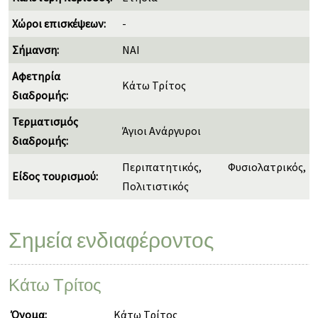
Χώροι επισκέψεων:
-
Σήμανση:
ΝΑΙ
Αφετηρία
Κάτω Τρίτος
διαδρομής:
Τερματισμός
Άγιοι Ανάργυροι
διαδρομής:
Περιπατητικός, Φυσιολατρικός,
Είδος τουρισμού:
Πολιτιστικός
Σημεία ενδιαφέροντος
Κάτω Τρίτος
Όνομα:
Κάτω Τρίτος