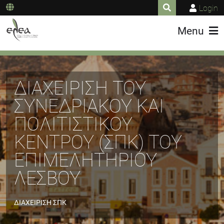
Login
Menu
ΔΙΑΧΕΊΡΙΣΗ ΤΟΥ
ΣΥΝΕΔΡΙΑΚΟΎ ΚΑΙ
ΠΟΛΙΤΙΣΤΙΚΟΎ
ΚΈΝΤΡΟΥ (ΣΠΚ) ΤΟΥ
ΕΠΙΜΕΛΗΤΗΡΙΟΥ
ΛΕΣΒΟΥ
ΔΙΑΧΕΙΡΙΣΗ ΣΠΚ