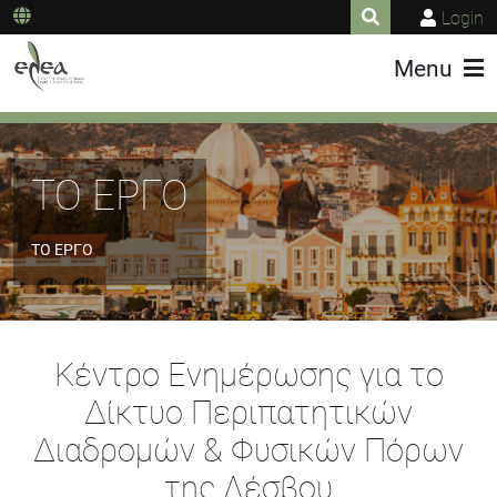
Login
Menu
ΤΟ ΕΡΓΟ
ΤΟ ΕΡΓΟ
Κέντρο Ενημέρωσης για το
Δίκτυο Περιπατητικών
Διαδρομών & Φυσικών Πόρων
της Λέσβου